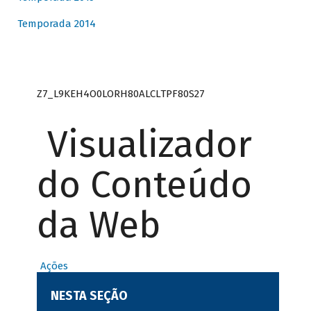
Temporada 2014
Z7_L9KEH4O0LORH80ALCLTPF80S27
Visualizador
do Conteúdo
da Web
Ações
NESTA SEÇÃO