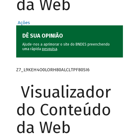
da Web
Ações
DÊ SUA OPINIÃO
Ajude-nos a aprimorar o site do BNDES preenchendo
uma rápida
pesquisa
.
Z7_L9KEH4O0LORH80ALCLTPF80SI6
Visualizador
do Conteúdo
da Web