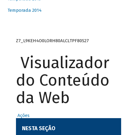
Temporada 2014
Z7_L9KEH4O0LORH80ALCLTPF80S27
Visualizador
do Conteúdo
da Web
Ações
NESTA SEÇÃO