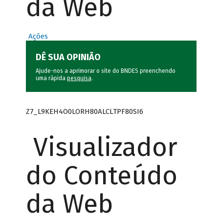
da Web
Ações
DÊ SUA OPINIÃO
Ajude-nos a aprimorar o site do BNDES preenchendo
uma rápida
pesquisa
.
Z7_L9KEH4O0LORH80ALCLTPF80SI6
Visualizador
do Conteúdo
da Web