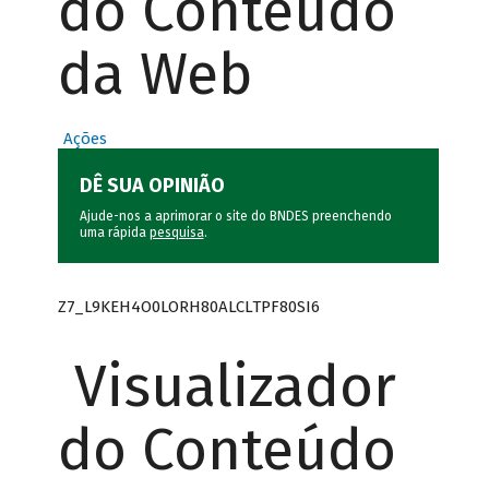
do Conteúdo
da Web
Ações
DÊ SUA OPINIÃO
Ajude-nos a aprimorar o site do BNDES preenchendo
uma rápida
pesquisa
.
Z7_L9KEH4O0LORH80ALCLTPF80SI6
Visualizador
do Conteúdo