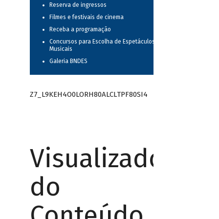
Reserva de ingressos
Filmes e festivais de cinema
Receba a programação
Concursos para Escolha de Espetáculos
Musicais
Galeria BNDES
Z7_L9KEH4O0LORH80ALCLTPF80SI4
Visualizador
do
Conteúdo