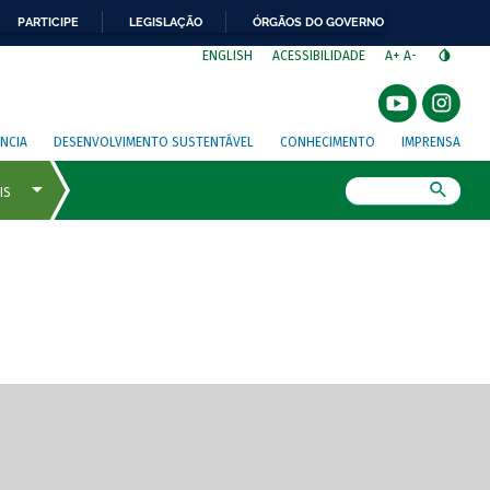
PARTICIPE
LEGISLAÇÃO
ÓRGÃOS DO GOVERNO
⁣
ENGLISH
ACESSIBILIDADE
A+
A-
NCIA
DESENVOLVIMENTO SUSTENTÁVEL
CONHECIMENTO
IMPRENSA
Busca
gem de tela