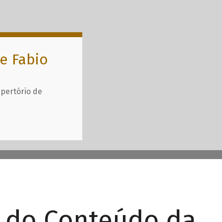
e Fabio
epertório de
r do Conteúdo da