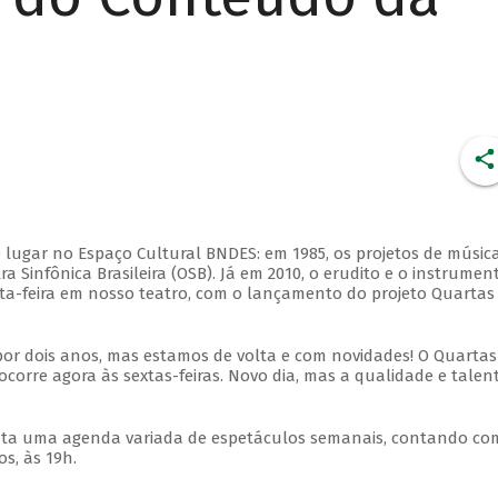
 lugar no Espaço Cultural BNDES: em 1985, os projetos de músic
 Sinfônica Brasileira (OSB). Já em 2010, o erudito e o instrumen
ta-feira em nosso teatro, com o lançamento do projeto Quartas
por dois anos, mas estamos de volta e com novidades! O Quartas
ocorre agora às sextas-feiras. Novo dia, mas a qualidade e talen
nta uma agenda variada de espetáculos semanais, contando co
s, às 19h.