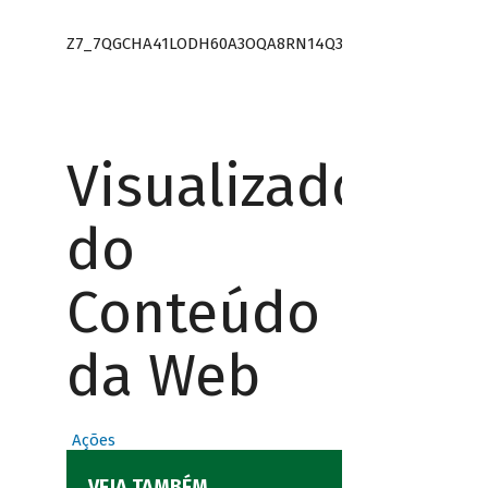
Z7_7QGCHA41LODH60A3OQA8RN14Q3
Visualizador
do
Conteúdo
da Web
Ações
VEJA TAMBÉM