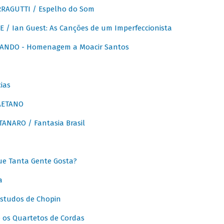
RAGUTTI / Espelho do Som
E / Ian Guest: As Canções de um Imperfeccionista
ANDO - Homenagem a Moacir Santos
ias
AETANO
ANARO / Fantasia Brasil
e Tanta Gente Gosta?
a
Estudos de Chopin
 os Quartetos de Cordas