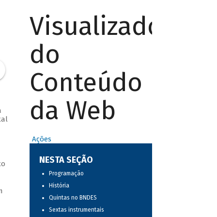
Visualizador
do
Conteúdo
da Web
a
tal
Ações
NESTA SEÇÃO
to
Programação
História
m
Quintas no BNDES
Sextas instrumentais