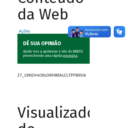
da Web
Ações
DÊ SUA OPINIÃO
Ajude-nos a aprimorar o site do BNDES
preenchendo uma rápida
pesquisa
.
Z7_L9KEH4O0LORH80ALCLTPF80SI6
Visualizador