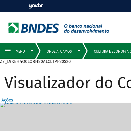
Z7_L9KEH4O0LORH80ALCLTPF80S20
Visualizador do 
Ações
Destaques Prin