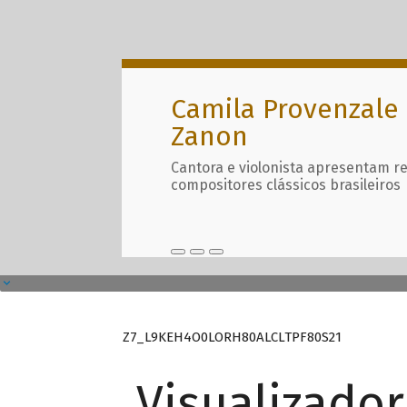
Camila Provenzale 
Zanon
Cantora e violonista apresentam r
compositores clássicos brasileiros
Z7_L9KEH4O0LORH80ALCLTPF80S21
Visualizado