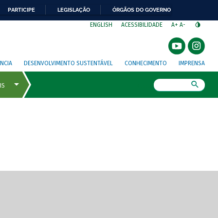
PARTICIPE
LEGISLAÇÃO
ÓRGÃOS DO GOVERNO
⁣
ENGLISH
ACESSIBILIDADE
A+
A-
NCIA
DESENVOLVIMENTO SUSTENTÁVEL
CONHECIMENTO
IMPRENSA
Busca
gem de tela