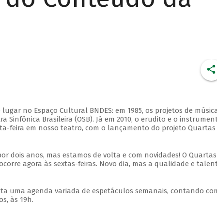
 lugar no Espaço Cultural BNDES: em 1985, os projetos de músic
 Sinfônica Brasileira (OSB). Já em 2010, o erudito e o instrumen
ta-feira em nosso teatro, com o lançamento do projeto Quartas
por dois anos, mas estamos de volta e com novidades! O Quartas
ocorre agora às sextas-feiras. Novo dia, mas a qualidade e talen
nta uma agenda variada de espetáculos semanais, contando co
s, às 19h.