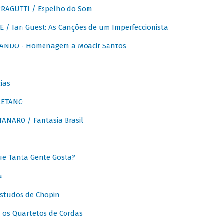
RAGUTTI / Espelho do Som
E / Ian Guest: As Canções de um Imperfeccionista
ANDO - Homenagem a Moacir Santos
ias
AETANO
ANARO / Fantasia Brasil
e Tanta Gente Gosta?
a
Estudos de Chopin
 os Quartetos de Cordas