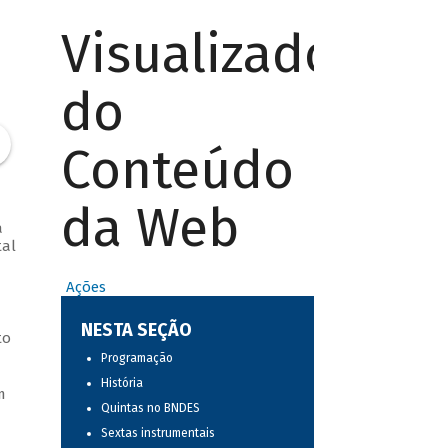
Visualizador
do
Conteúdo
da Web
a
tal
Ações
NESTA SEÇÃO
to
Programação
História
m
Quintas no BNDES
Sextas instrumentais