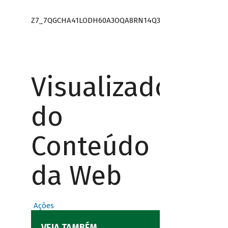
Z7_7QGCHA41LODH60A3OQA8RN14Q3
Visualizador
do
Conteúdo
da Web
Ações
VEJA TAMBÉM