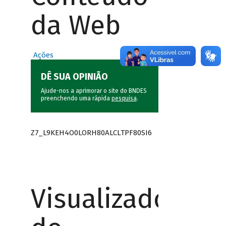
da Web
Ações
DÊ SUA OPINIÃO
Ajude-nos a aprimorar o site do BNDES
preenchendo uma rápida
pesquisa
.
Z7_L9KEH4O0LORH80ALCLTPF80SI6
Visualizador