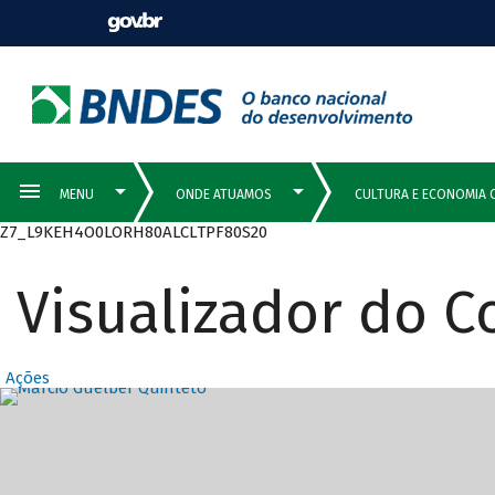
Z7_L9KEH4O0LORH80ALCLTPF80S20
Visualizador do 
Ações
Destaques Prin