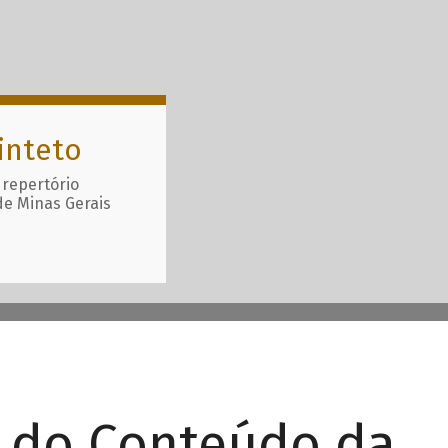
inteto
 repertório
de Minas Gerais
r do Conteúdo da