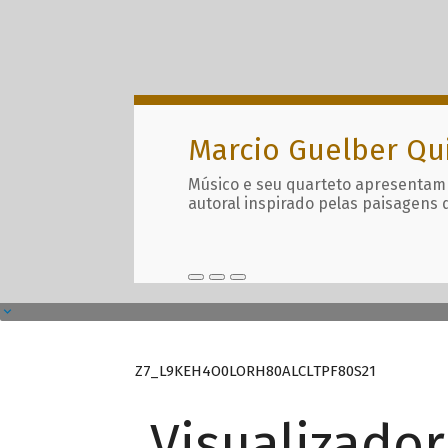
Marcio Guelber Qu
Músico e seu quarteto apresentam
autoral inspirado pelas paisagens 
Z7_L9KEH4O0LORH80ALCLTPF80S21
Visualizado