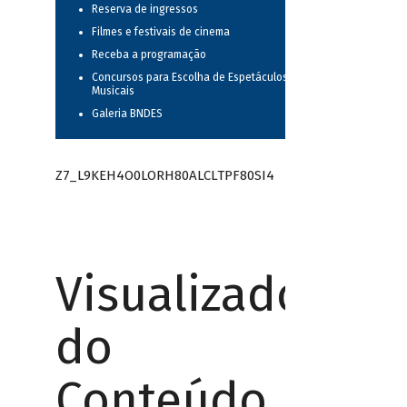
Reserva de ingressos
Filmes e festivais de cinema
Receba a programação
Concursos para Escolha de Espetáculos
Musicais
Galeria BNDES
Z7_L9KEH4O0LORH80ALCLTPF80SI4
Visualizador
do
Conteúdo