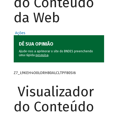
do Conteúdo
da Web
Ações
DÊ SUA OPINIÃO
Ajude-nos a aprimorar o site do BNDES preenchendo
uma rápida
pesquisa
.
Z7_L9KEH4O0LORH80ALCLTPF80SI6
Visualizador
do Conteúdo