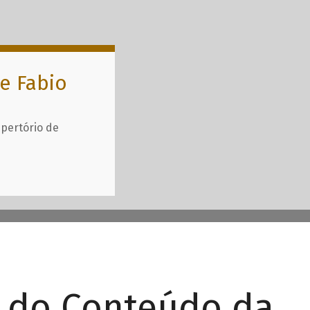
e Fabio
epertório de
r do Conteúdo da