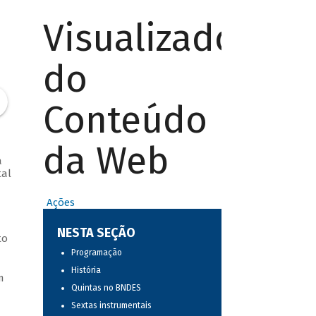
Visualizador
do
Conteúdo
da Web
a
tal
Ações
NESTA SEÇÃO
to
Programação
História
m
Quintas no BNDES
Sextas instrumentais