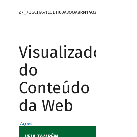
Z7_7QGCHA41LODH60A3OQA8RN14Q3
Visualizador
do
Conteúdo
da Web
Ações
VEJA TAMBÉM