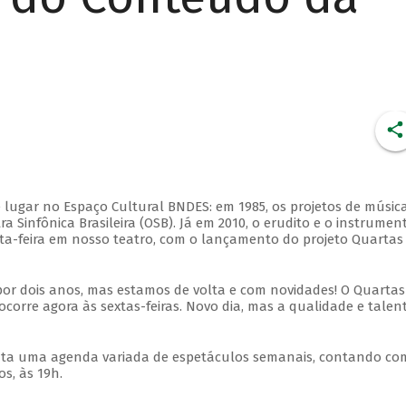
 lugar no Espaço Cultural BNDES: em 1985, os projetos de músic
 Sinfônica Brasileira (OSB). Já em 2010, o erudito e o instrumen
ta-feira em nosso teatro, com o lançamento do projeto Quartas
por dois anos, mas estamos de volta e com novidades! O Quartas
ocorre agora às sextas-feiras. Novo dia, mas a qualidade e talen
nta uma agenda variada de espetáculos semanais, contando co
s, às 19h.