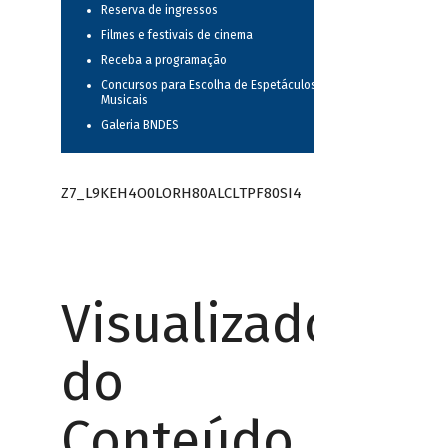
Reserva de ingressos
Filmes e festivais de cinema
Receba a programação
Concursos para Escolha de Espetáculos
Musicais
Galeria BNDES
Z7_L9KEH4O0LORH80ALCLTPF80SI4
Visualizador
do
Conteúdo