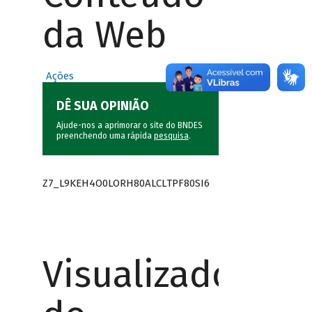
da Web
Ações
DÊ SUA OPINIÃO
Ajude-nos a aprimorar o site do BNDES
preenchendo uma rápida
pesquisa
.
Z7_L9KEH4O0LORH80ALCLTPF80SI6
Visualizador