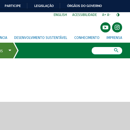
PARTICIPE
LEGISLAÇÃO
ÓRGÃOS DO GOVERNO
⁣
ENGLISH
ACESSIBILIDADE
A+
A-
NCIA
DESENVOLVIMENTO SUSTENTÁVEL
CONHECIMENTO
IMPRENSA
Busca
gem de tela