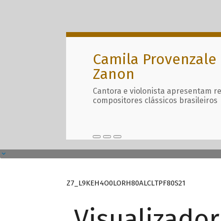
Camila Provenzale 
Zanon
Cantora e violonista apresentam r
compositores clássicos brasileiros
Z7_L9KEH4O0LORH80ALCLTPF80S21
Visualizado