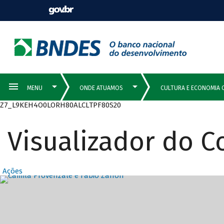
Z7_L9KEH4O0LORH80ALCLTPF80S20
Visualizador do 
Ações
Destaques Prin