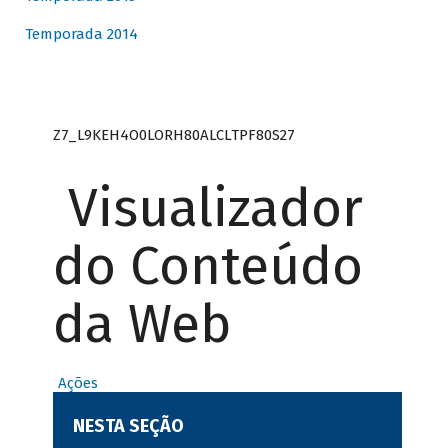
Temporada 2014
Z7_L9KEH4O0LORH80ALCLTPF80S27
Visualizador
do Conteúdo
da Web
Ações
NESTA SEÇÃO