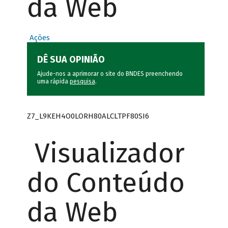
da Web
Ações
DÊ SUA OPINIÃO
Ajude-nos a aprimorar o site do BNDES preenchendo
uma rápida
pesquisa
.
Z7_L9KEH4O0LORH80ALCLTPF80SI6
Visualizador
do Conteúdo
da Web