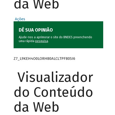
da Web
Ações
DÊ SUA OPINIÃO
Ajude-nos a aprimorar o site do BNDES preenchendo
uma rápida
pesquisa
.
Z7_L9KEH4O0LORH80ALCLTPF80SI6
Visualizador
do Conteúdo
da Web