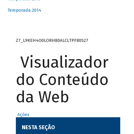
Temporada 2014
Z7_L9KEH4O0LORH80ALCLTPF80S27
Visualizador
do Conteúdo
da Web
Ações
NESTA SEÇÃO