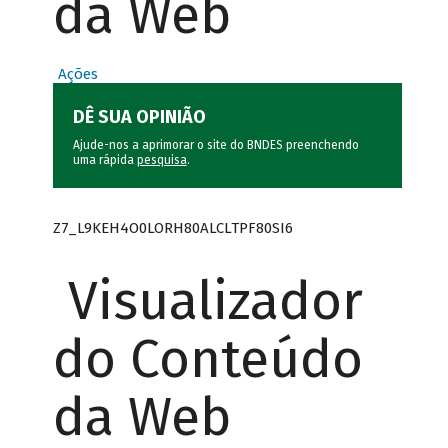
da Web
Ações
DÊ SUA OPINIÃO
Ajude-nos a aprimorar o site do BNDES preenchendo
uma rápida
pesquisa
.
Z7_L9KEH4O0LORH80ALCLTPF80SI6
Visualizador
do Conteúdo
da Web