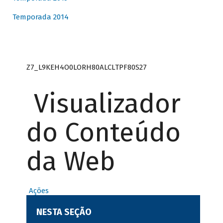
Temporada 2014
Z7_L9KEH4O0LORH80ALCLTPF80S27
Visualizador
do Conteúdo
da Web
Ações
NESTA SEÇÃO