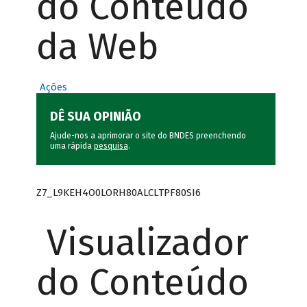
do Conteúdo
da Web
Ações
DÊ SUA OPINIÃO
Ajude-nos a aprimorar o site do BNDES preenchendo
uma rápida
pesquisa
.
Z7_L9KEH4O0LORH80ALCLTPF80SI6
Visualizador
do Conteúdo