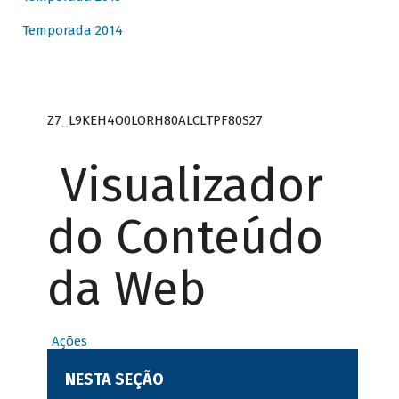
Temporada 2014
Z7_L9KEH4O0LORH80ALCLTPF80S27
Visualizador
do Conteúdo
da Web
Ações
NESTA SEÇÃO