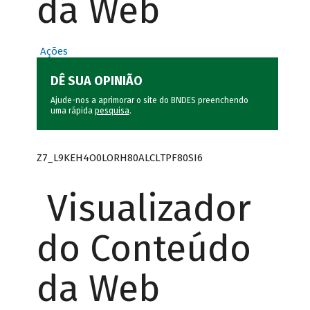
da Web
Ações
DÊ SUA OPINIÃO
Ajude-nos a aprimorar o site do BNDES preenchendo
uma rápida
pesquisa
.
Z7_L9KEH4O0LORH80ALCLTPF80SI6
Visualizador
do Conteúdo
da Web