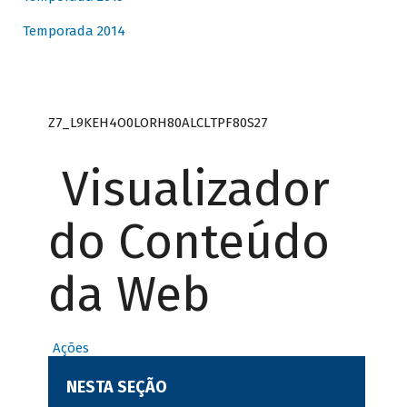
Temporada 2014
Z7_L9KEH4O0LORH80ALCLTPF80S27
Visualizador
do Conteúdo
da Web
Ações
NESTA SEÇÃO