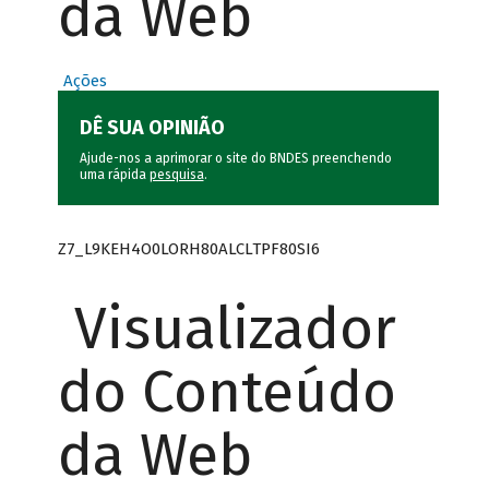
da Web
Ações
DÊ SUA OPINIÃO
Ajude-nos a aprimorar o site do BNDES preenchendo
uma rápida
pesquisa
.
Z7_L9KEH4O0LORH80ALCLTPF80SI6
Visualizador
do Conteúdo
da Web