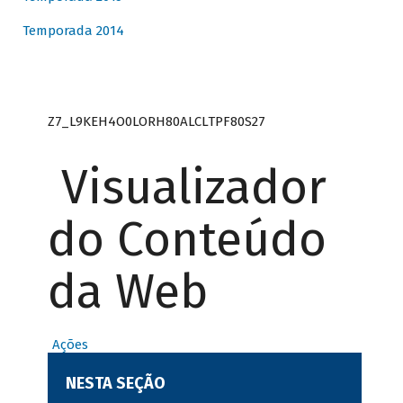
Temporada 2014
Z7_L9KEH4O0LORH80ALCLTPF80S27
Visualizador
do Conteúdo
da Web
Ações
NESTA SEÇÃO