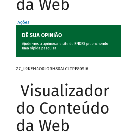
da Web
Ações
DÊ SUA OPINIÃO
Ajude-nos a aprimorar o site do BNDES preenchendo
uma rápida
pesquisa
.
Z7_L9KEH4O0LORH80ALCLTPF80SI6
Visualizador
do Conteúdo
da Web