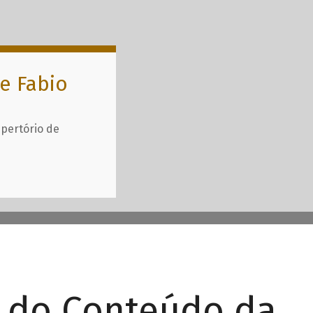
e Fabio
epertório de
r do Conteúdo da