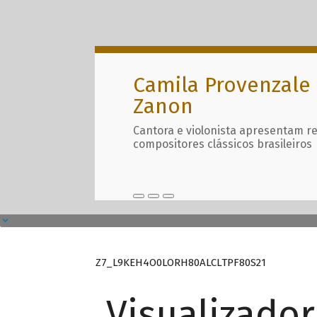
Camila Provenzale 
Zanon
Cantora e violonista apresentam r
compositores clássicos brasileiros
Z7_L9KEH4O0LORH80ALCLTPF80S21
Visualizado