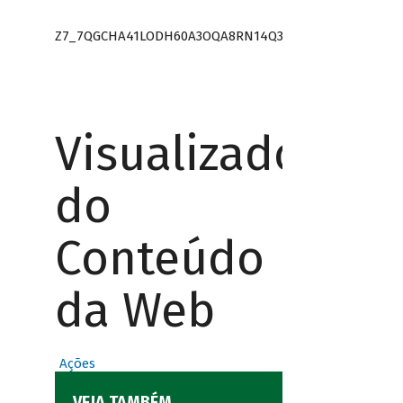
Z7_7QGCHA41LODH60A3OQA8RN14Q3
Visualizador
do
Conteúdo
da Web
Ações
VEJA TAMBÉM