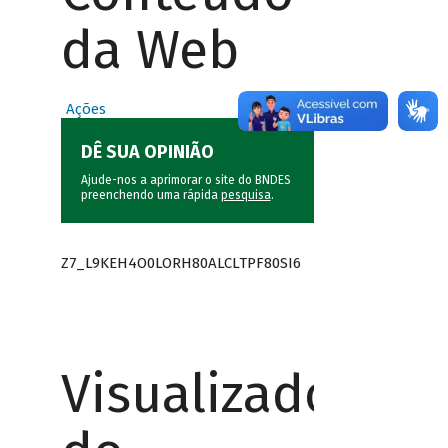
da Web
Ações
DÊ SUA OPINIÃO
Ajude-nos a aprimorar o site do BNDES
preenchendo uma rápida
pesquisa
.
Z7_L9KEH4O0LORH80ALCLTPF80SI6
Visualizador