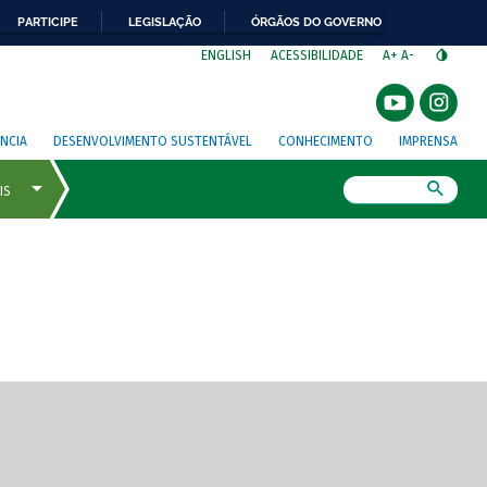
PARTICIPE
LEGISLAÇÃO
ÓRGÃOS DO GOVERNO
⁣
ENGLISH
ACESSIBILIDADE
A+
A-
NCIA
DESENVOLVIMENTO SUSTENTÁVEL
CONHECIMENTO
IMPRENSA
Busca
gem de tela