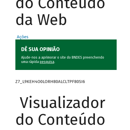
do Conteúdo
da Web
Ações
DÊ SUA OPINIÃO
Ajude-nos a aprimorar o site do BNDES preenchendo
uma rápida
pesquisa
.
Z7_L9KEH4O0LORH80ALCLTPF80SI6
Visualizador
do Conteúdo