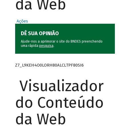
da Web
Ações
DÊ SUA OPINIÃO
Ajude-nos a aprimorar o site do BNDES preenchendo
uma rápida
pesquisa
.
Z7_L9KEH4O0LORH80ALCLTPF80SI6
Visualizador
do Conteúdo
da Web