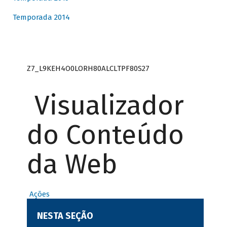
Temporada 2014
Z7_L9KEH4O0LORH80ALCLTPF80S27
Visualizador
do Conteúdo
da Web
Ações
NESTA SEÇÃO