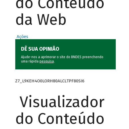
do Conteúdo
da Web
Ações
DÊ SUA OPINIÃO
Ajude-nos a aprimorar o site do BNDES preenchendo
uma rápida
pesquisa
.
Z7_L9KEH4O0LORH80ALCLTPF80SI6
Visualizador
do Conteúdo