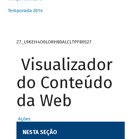
Temporada 2014
Z7_L9KEH4O0LORH80ALCLTPF80S27
Visualizador
do Conteúdo
da Web
Ações
NESTA SEÇÃO