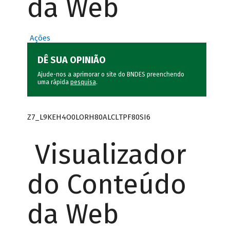
da Web
Ações
DÊ SUA OPINIÃO
Ajude-nos a aprimorar o site do BNDES preenchendo
uma rápida
pesquisa
.
Z7_L9KEH4O0LORH80ALCLTPF80SI6
Visualizador
do Conteúdo
da Web