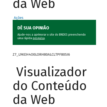
da Web
Ações
DÊ SUA OPINIÃO
Ajude-nos a aprimorar o site do BNDES preenchendo
uma rápida
pesquisa
.
Z7_L9KEH4O0LORH80ALCLTPF80SI6
Visualizador
do Conteúdo
da Web