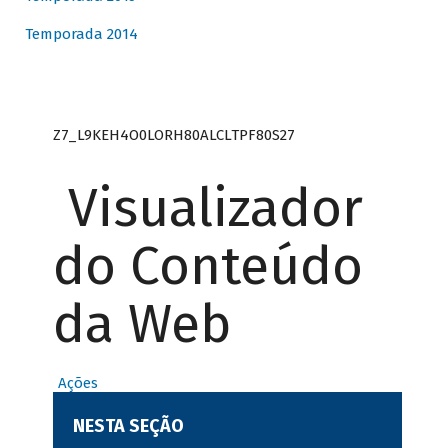
Temporada 2014
Z7_L9KEH4O0LORH80ALCLTPF80S27
Visualizador
do Conteúdo
da Web
Ações
NESTA SEÇÃO