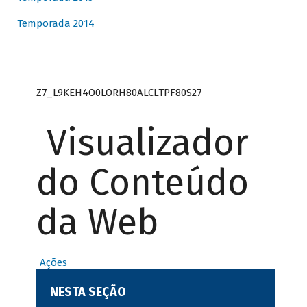
Temporada 2014
Z7_L9KEH4O0LORH80ALCLTPF80S27
Visualizador
do Conteúdo
da Web
Ações
NESTA SEÇÃO