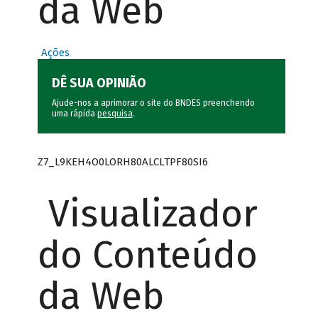
da Web
Ações
DÊ SUA OPINIÃO
Ajude-nos a aprimorar o site do BNDES preenchendo
uma rápida
pesquisa
.
Z7_L9KEH4O0LORH80ALCLTPF80SI6
Visualizador
do Conteúdo
da Web