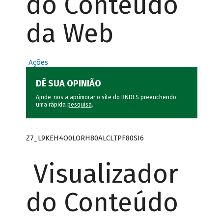
do Conteúdo
da Web
Ações
DÊ SUA OPINIÃO
Ajude-nos a aprimorar o site do BNDES preenchendo
uma rápida
pesquisa
.
Z7_L9KEH4O0LORH80ALCLTPF80SI6
Visualizador
do Conteúdo