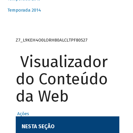
Temporada 2014
Z7_L9KEH4O0LORH80ALCLTPF80S27
Visualizador
do Conteúdo
da Web
Ações
NESTA SEÇÃO