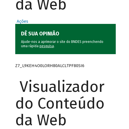
da Web
Ações
DÊ SUA OPINIÃO
Ajude-nos a aprimorar o site do BNDES preenchendo
uma rápida
pesquisa
.
Z7_L9KEH4O0LORH80ALCLTPF80SI6
Visualizador
do Conteúdo
da Web