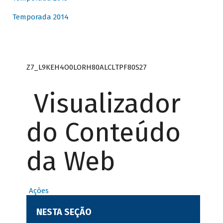
Temporada 2014
Z7_L9KEH4O0LORH80ALCLTPF80S27
Visualizador
do Conteúdo
da Web
Ações
NESTA SEÇÃO