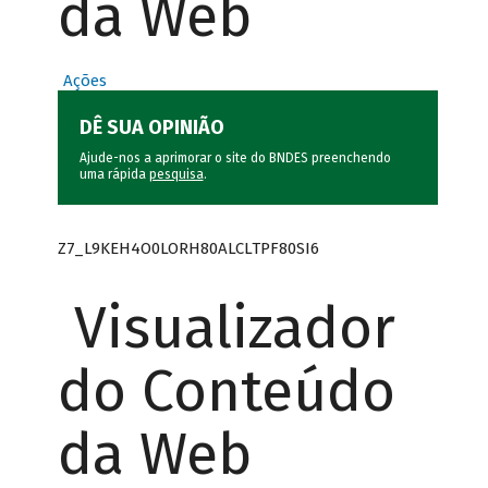
da Web
Ações
DÊ SUA OPINIÃO
Ajude-nos a aprimorar o site do BNDES preenchendo
uma rápida
pesquisa
.
Z7_L9KEH4O0LORH80ALCLTPF80SI6
Visualizador
do Conteúdo
da Web