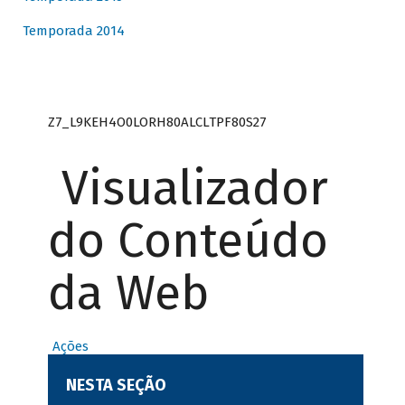
Temporada 2014
Z7_L9KEH4O0LORH80ALCLTPF80S27
Visualizador
do Conteúdo
da Web
Ações
NESTA SEÇÃO