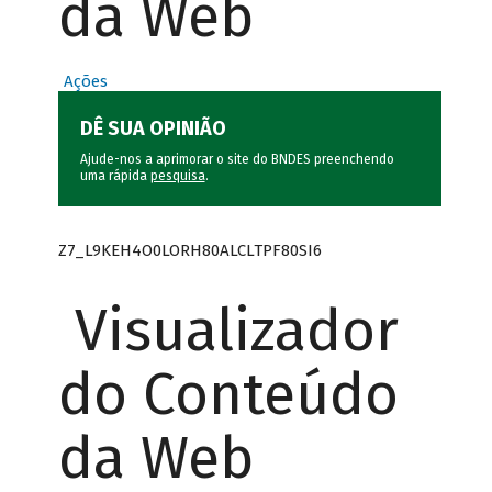
da Web
Ações
DÊ SUA OPINIÃO
Ajude-nos a aprimorar o site do BNDES preenchendo
uma rápida
pesquisa
.
Z7_L9KEH4O0LORH80ALCLTPF80SI6
Visualizador
do Conteúdo
da Web