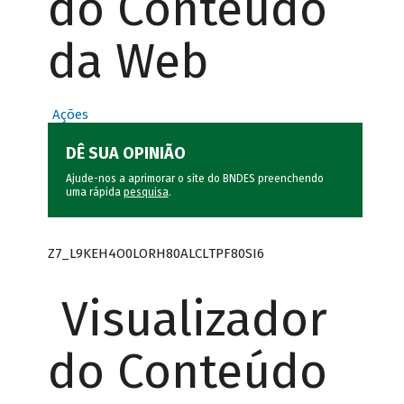
do Conteúdo
da Web
Ações
DÊ SUA OPINIÃO
Ajude-nos a aprimorar o site do BNDES preenchendo
uma rápida
pesquisa
.
Z7_L9KEH4O0LORH80ALCLTPF80SI6
Visualizador
do Conteúdo