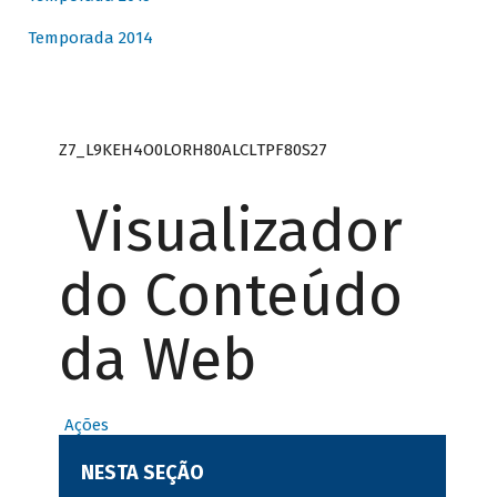
Temporada 2014
Z7_L9KEH4O0LORH80ALCLTPF80S27
Visualizador
do Conteúdo
da Web
Ações
NESTA SEÇÃO