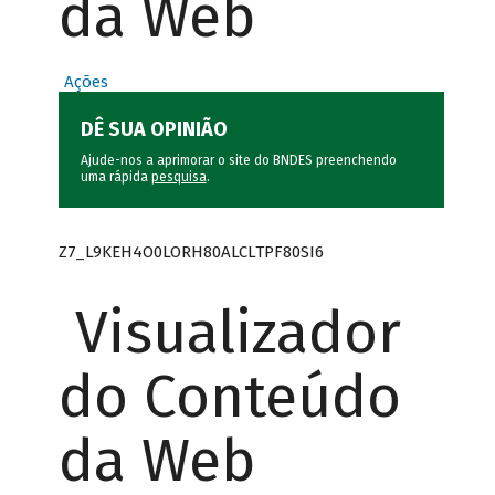
da Web
Ações
DÊ SUA OPINIÃO
Ajude-nos a aprimorar o site do BNDES preenchendo
uma rápida
pesquisa
.
Z7_L9KEH4O0LORH80ALCLTPF80SI6
Visualizador
do Conteúdo
da Web