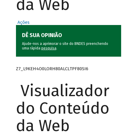
da Web
Ações
DÊ SUA OPINIÃO
Ajude-nos a aprimorar o site do BNDES preenchendo
uma rápida
pesquisa
.
Z7_L9KEH4O0LORH80ALCLTPF80SI6
Visualizador
do Conteúdo
da Web