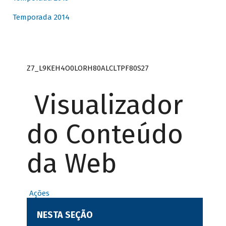
Temporada 2014
Z7_L9KEH4O0LORH80ALCLTPF80S27
Visualizador
do Conteúdo
da Web
Ações
NESTA SEÇÃO