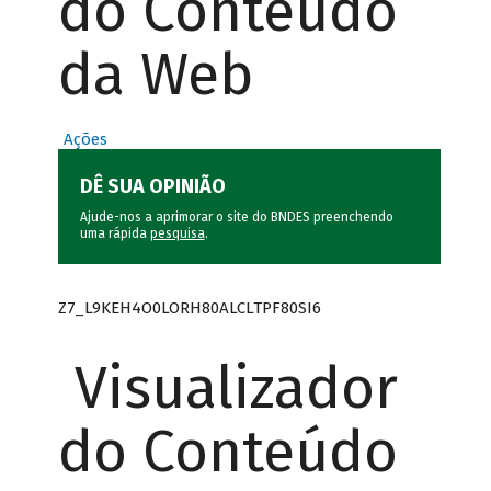
do Conteúdo
da Web
Ações
DÊ SUA OPINIÃO
Ajude-nos a aprimorar o site do BNDES preenchendo
uma rápida
pesquisa
.
Z7_L9KEH4O0LORH80ALCLTPF80SI6
Visualizador
do Conteúdo