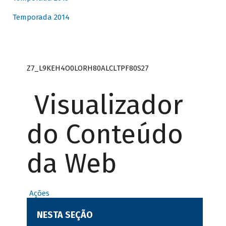
Temporada 2014
Z7_L9KEH4O0LORH80ALCLTPF80S27
Visualizador
do Conteúdo
da Web
Ações
NESTA SEÇÃO