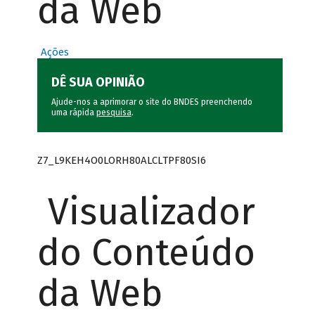
da Web
Ações
DÊ SUA OPINIÃO
Ajude-nos a aprimorar o site do BNDES preenchendo
uma rápida
pesquisa
.
Z7_L9KEH4O0LORH80ALCLTPF80SI6
Visualizador
do Conteúdo
da Web