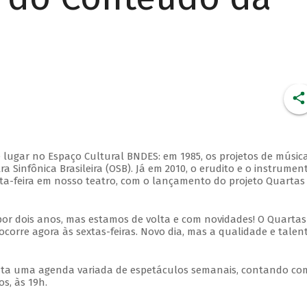
 lugar no Espaço Cultural BNDES: em 1985, os projetos de músic
 Sinfônica Brasileira (OSB). Já em 2010, o erudito e o instrumen
ta-feira em nosso teatro, com o lançamento do projeto Quartas
por dois anos, mas estamos de volta e com novidades! O Quartas
ocorre agora às sextas-feiras. Novo dia, mas a qualidade e talen
nta uma agenda variada de espetáculos semanais, contando co
s, às 19h.