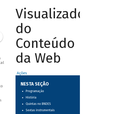
Visualizador
do
Conteúdo
da Web
a
tal
Ações
NESTA SEÇÃO
to
Programação
História
m
Quintas no BNDES
Sextas instrumentais