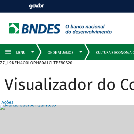
Z7_L9KEH4O0LORH80ALCLTPF80S20
Visualizador do 
Ações
Destaques Prin