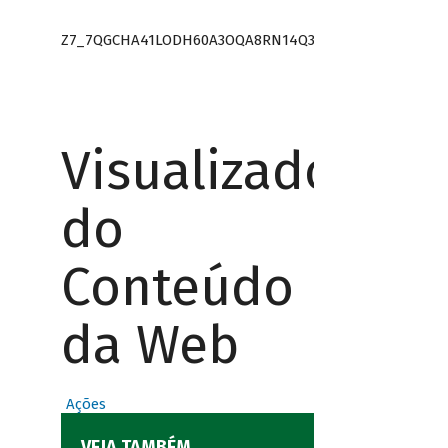
Z7_7QGCHA41LODH60A3OQA8RN14Q3
Visualizador
do
Conteúdo
da Web
Ações
VEJA TAMBÉM