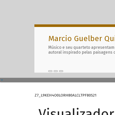
Marcio Guelber Qu
Músico e seu quarteto apresentam
autoral inspirado pelas paisagens 
Z7_L9KEH4O0LORH80ALCLTPF80S21
Visualizado