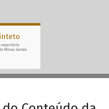
inteto
 repertório
de Minas Gerais
r do Conteúdo da