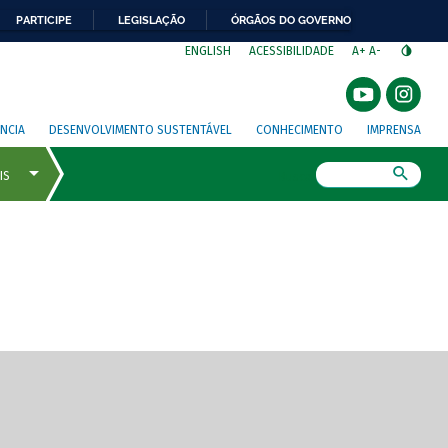
PARTICIPE
LEGISLAÇÃO
ÓRGÃOS DO GOVERNO
⁣
ENGLISH
ACESSIBILIDADE
A+
A-
NCIA
DESENVOLVIMENTO SUSTENTÁVEL
CONHECIMENTO
IMPRENSA
Busca
gem de tela