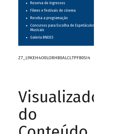
Reserva de ingressos
Filmes e festivais de cinema
Receba a programação
Concursos para Escolha de Espetáculos
Musicais
Galeria BNDES
Z7_L9KEH4O0LORH80ALCLTPF80SI4
Visualizador
do
Conteúdo