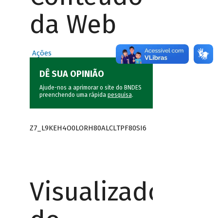
da Web
Ações
DÊ SUA OPINIÃO
Ajude-nos a aprimorar o site do BNDES
preenchendo uma rápida
pesquisa
.
Z7_L9KEH4O0LORH80ALCLTPF80SI6
Visualizador