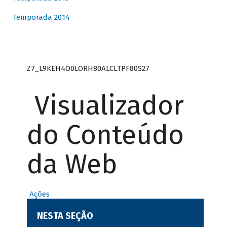
Temporada 2014
Z7_L9KEH4O0LORH80ALCLTPF80S27
Visualizador
do Conteúdo
da Web
Ações
NESTA SEÇÃO