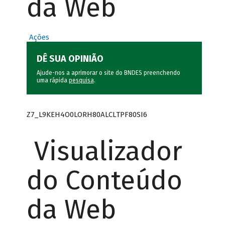
da Web
Ações
DÊ SUA OPINIÃO
Ajude-nos a aprimorar o site do BNDES preenchendo
uma rápida
pesquisa
.
Z7_L9KEH4O0LORH80ALCLTPF80SI6
Visualizador
do Conteúdo
da Web