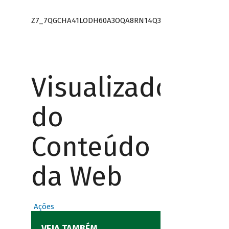
Z7_7QGCHA41LODH60A3OQA8RN14Q3
Visualizador
do
Conteúdo
da Web
Ações
VEJA TAMBÉM