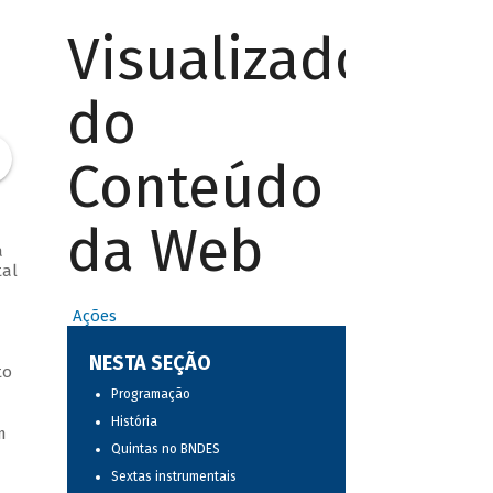
Visualizador
do
Conteúdo
da Web
a
tal
Ações
NESTA SEÇÃO
to
Programação
História
m
Quintas no BNDES
Sextas instrumentais