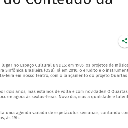
 lugar no Espaço Cultural BNDES: em 1985, os projetos de músic
 Sinfônica Brasileira (OSB). Já em 2010, o erudito e o instrumen
ta-feira em nosso teatro, com o lançamento do projeto Quartas
por dois anos, mas estamos de volta e com novidades! O Quartas
ocorre agora às sextas-feiras. Novo dia, mas a qualidade e talen
nta uma agenda variada de espetáculos semanais, contando co
s, às 19h.