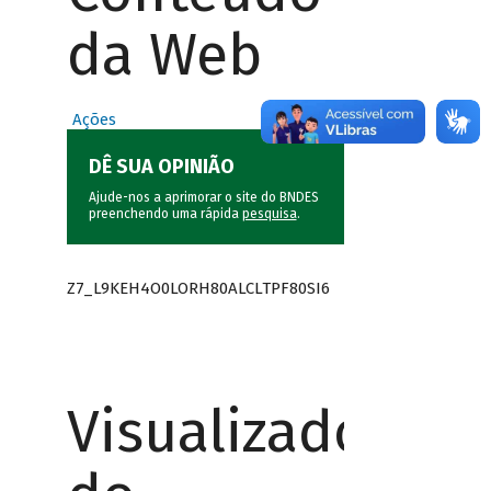
da Web
Ações
DÊ SUA OPINIÃO
Ajude-nos a aprimorar o site do BNDES
preenchendo uma rápida
pesquisa
.
Z7_L9KEH4O0LORH80ALCLTPF80SI6
Visualizador