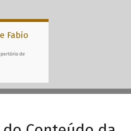
e Fabio
epertório de
r do Conteúdo da