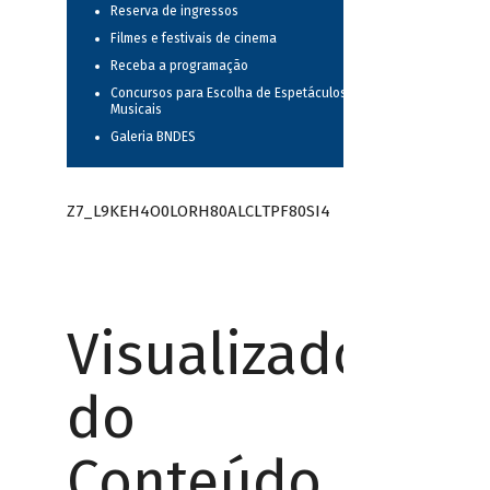
Reserva de ingressos
Filmes e festivais de cinema
Receba a programação
Concursos para Escolha de Espetáculos
Musicais
Galeria BNDES
Z7_L9KEH4O0LORH80ALCLTPF80SI4
Visualizador
do
Conteúdo