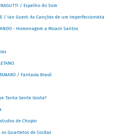
RAGUTTI / Espelho do Som
E / Ian Guest: As Canções de um Imperfeccionista
ANDO - Homenagem a Moacir Santos
ias
AETANO
ANARO / Fantasia Brasil
e Tanta Gente Gosta?
a
Estudos de Chopin
 os Quartetos de Cordas