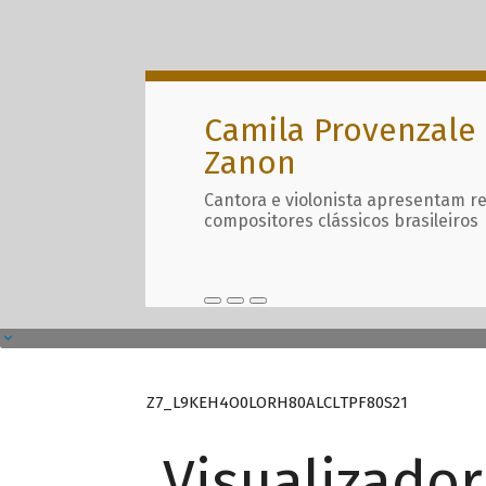
Camila Provenzale 
Zanon
Cantora e violonista apresentam r
compositores clássicos brasileiros
Z7_L9KEH4O0LORH80ALCLTPF80S21
Visualizado