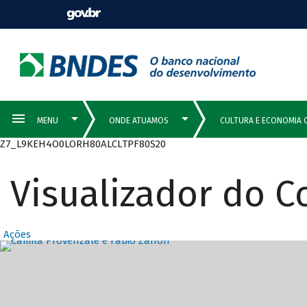
Z7_L9KEH4O0LORH80ALCLTPF80S20
Visualizador do 
Ações
Destaques Prin