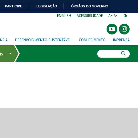
PARTICIPE
LEGISLAÇÃO
ÓRGÃOS DO GOVERNO
⁣
ENGLISH
ACESSIBILIDADE
A+
A-
NCIA
DESENVOLVIMENTO SUSTENTÁVEL
CONHECIMENTO
IMPRENSA
Busca
gem de tela