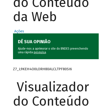
do Conteúdo
da Web
Ações
DÊ SUA OPINIÃO
Ajude-nos a aprimorar o site do BNDES preenchendo
uma rápida
pesquisa
.
Z7_L9KEH4O0LORH80ALCLTPF80SI6
Visualizador
do Conteúdo