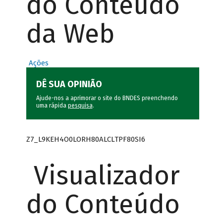
do Conteúdo
da Web
Ações
DÊ SUA OPINIÃO
Ajude-nos a aprimorar o site do BNDES preenchendo
uma rápida
pesquisa
.
Z7_L9KEH4O0LORH80ALCLTPF80SI6
Visualizador
do Conteúdo