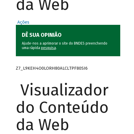
da Web
Ações
DÊ SUA OPINIÃO
Ajude-nos a aprimorar o site do BNDES preenchendo
uma rápida
pesquisa
.
Z7_L9KEH4O0LORH80ALCLTPF80SI6
Visualizador
do Conteúdo
da Web