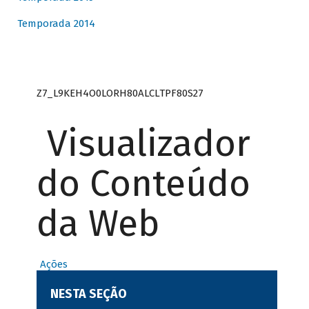
Temporada 2014
Z7_L9KEH4O0LORH80ALCLTPF80S27
Visualizador
do Conteúdo
da Web
Ações
NESTA SEÇÃO