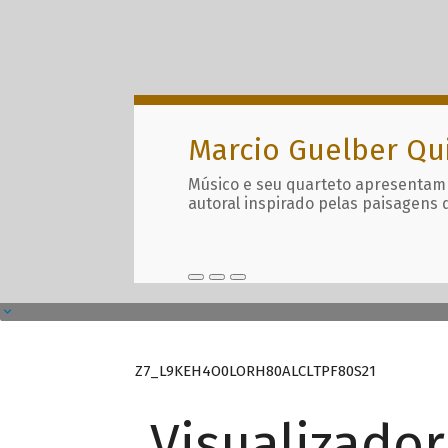
Marcio Guelber Qu
Músico e seu quarteto apresentam
autoral inspirado pelas paisagens 
Z7_L9KEH4O0LORH80ALCLTPF80S21
Visualizado