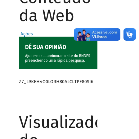
da Web
Ações
DÊ SUA OPINIÃO
Ajude-nos a aprimorar o site do BNDES
preenchendo uma rápida
pesquisa
.
Z7_L9KEH4O0LORH80ALCLTPF80SI6
Visualizador