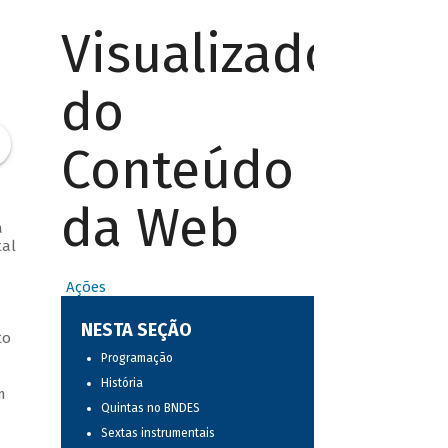
Visualizador
do
Conteúdo
da Web
a
tal
Ações
NESTA SEÇÃO
to
Programação
História
m
Quintas no BNDES
Sextas instrumentais