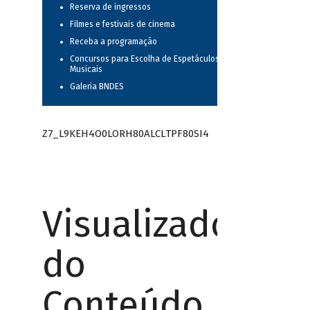
Reserva de ingressos
Filmes e festivais de cinema
Receba a programação
Concursos para Escolha de Espetáculos
Musicais
Galeria BNDES
Z7_L9KEH4O0LORH80ALCLTPF80SI4
Visualizador
do
Conteúdo