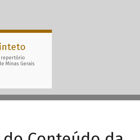
inteto
 repertório
de Minas Gerais
r do Conteúdo da