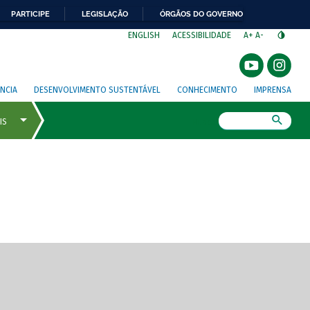
PARTICIPE
LEGISLAÇÃO
ÓRGÃOS DO GOVERNO
⁣
ENGLISH
ACESSIBILIDADE
A+
A-
NCIA
DESENVOLVIMENTO SUSTENTÁVEL
CONHECIMENTO
IMPRENSA
Busca
gem de tela