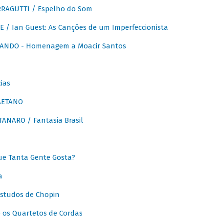
RAGUTTI / Espelho do Som
E / Ian Guest: As Canções de um Imperfeccionista
ANDO - Homenagem a Moacir Santos
ias
AETANO
ANARO / Fantasia Brasil
e Tanta Gente Gosta?
a
Estudos de Chopin
 os Quartetos de Cordas