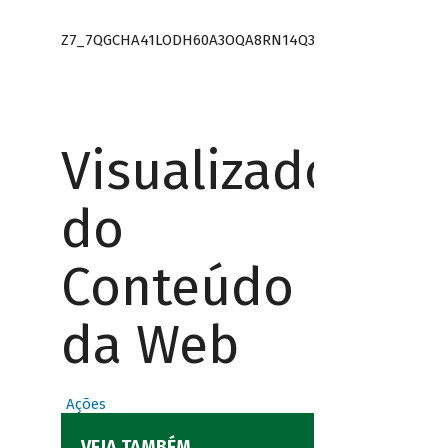
Z7_7QGCHA41LODH60A3OQA8RN14Q3
Visualizador
do
Conteúdo
da Web
Ações
VEJA TAMBÉM