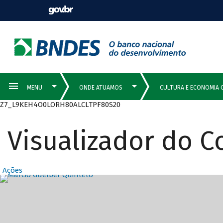
Z7_L9KEH4O0LORH80ALCLTPF80S20
Visualizador do 
Ações
Destaques Prin