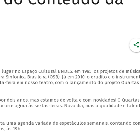
 lugar no Espaço Cultural BNDES: em 1985, os projetos de músic
 Sinfônica Brasileira (OSB). Já em 2010, o erudito e o instrumen
ta-feira em nosso teatro, com o lançamento do projeto Quartas
por dois anos, mas estamos de volta e com novidades! O Quartas
ocorre agora às sextas-feiras. Novo dia, mas a qualidade e talen
nta uma agenda variada de espetáculos semanais, contando co
s, às 19h.