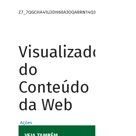
Z7_7QGCHA41LODH60A3OQA8RN14Q3
Visualizador
do
Conteúdo
da Web
Ações
VEJA TAMBÉM