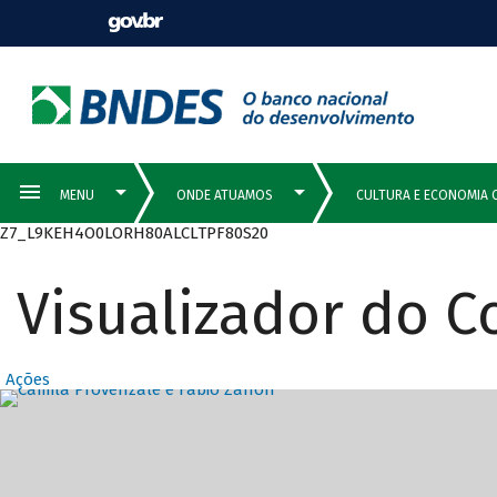
Z7_L9KEH4O0LORH80ALCLTPF80S20
Visualizador do 
Ações
Destaques Prin