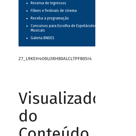
Reserva de ingressos
Filmes e festivais de cinema
Receba a programação
Concursos para Escolha de Espetáculos
Musicais
Galeria BNDES
Z7_L9KEH4O0LORH80ALCLTPF80SI4
Visualizador
do
Conteúdo