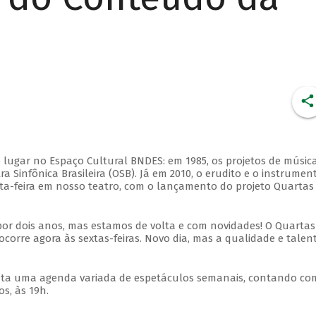
 lugar no Espaço Cultural BNDES: em 1985, os projetos de músic
 Sinfônica Brasileira (OSB). Já em 2010, o erudito e o instrumen
ta-feira em nosso teatro, com o lançamento do projeto Quartas
por dois anos, mas estamos de volta e com novidades! O Quartas
ocorre agora às sextas-feiras. Novo dia, mas a qualidade e talen
nta uma agenda variada de espetáculos semanais, contando co
s, às 19h.