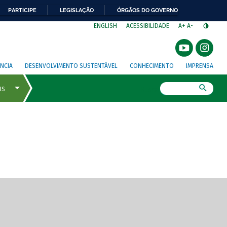
PARTICIPE
LEGISLAÇÃO
ÓRGÃOS DO GOVERNO
⁣
ENGLISH
ACESSIBILIDADE
A+
A-
NCIA
DESENVOLVIMENTO SUSTENTÁVEL
CONHECIMENTO
IMPRENSA
Busca
gem de tela