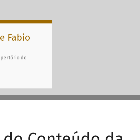
e Fabio
epertório de
r do Conteúdo da