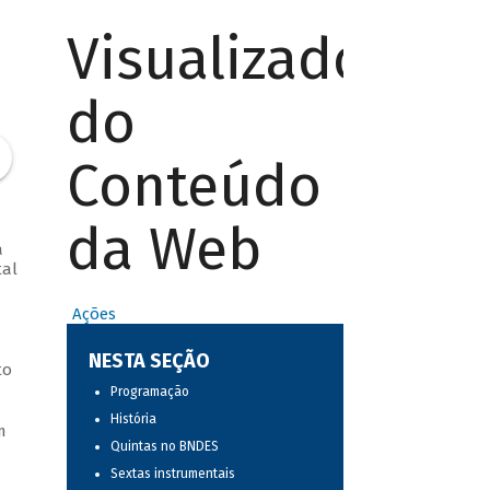
Visualizador
do
Conteúdo
da Web
a
tal
Ações
NESTA SEÇÃO
to
Programação
História
m
Quintas no BNDES
Sextas instrumentais