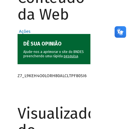
da Web
Ações
DÊ SUA OPINIÃO
Ajude-nos a aprimorar o site do BNDES
preenchendo uma rápida
pesquisa
.
Z7_L9KEH4O0LORH80ALCLTPF80SI6
Visualizador