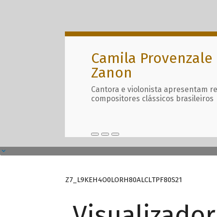
Camila Provenzale 
Zanon
Cantora e violonista apresentam r
compositores clássicos brasileiros
Z7_L9KEH4O0LORH80ALCLTPF80S21
Visualizado