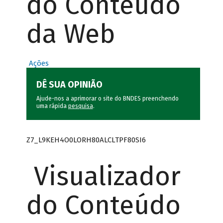
do Conteúdo
da Web
Ações
DÊ SUA OPINIÃO
Ajude-nos a aprimorar o site do BNDES preenchendo
uma rápida
pesquisa
.
Z7_L9KEH4O0LORH80ALCLTPF80SI6
Visualizador
do Conteúdo