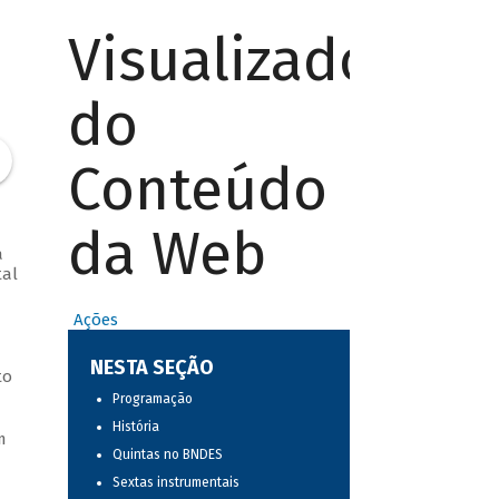
Visualizador
do
Conteúdo
da Web
a
tal
Ações
NESTA SEÇÃO
to
Programação
História
m
Quintas no BNDES
Sextas instrumentais