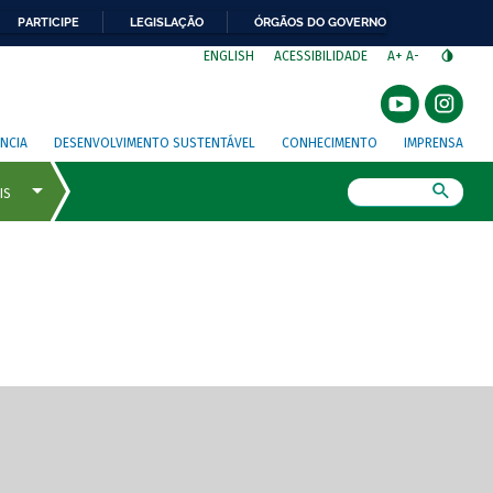
PARTICIPE
LEGISLAÇÃO
ÓRGÃOS DO GOVERNO
⁣
ENGLISH
ACESSIBILIDADE
A+
A-
NCIA
DESENVOLVIMENTO SUSTENTÁVEL
CONHECIMENTO
IMPRENSA
Busca
gem de tela