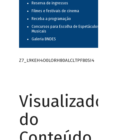
Reserva de ingressos
Filmes e festivais de cinema
Receba a programação
Concursos para Escolha de Espetáculos
Musicais
Galeria BNDES
Z7_L9KEH4O0LORH80ALCLTPF80SI4
Visualizador
do
Conteúdo