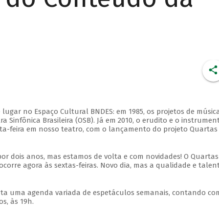
 lugar no Espaço Cultural BNDES: em 1985, os projetos de músic
 Sinfônica Brasileira (OSB). Já em 2010, o erudito e o instrumen
ta-feira em nosso teatro, com o lançamento do projeto Quartas
por dois anos, mas estamos de volta e com novidades! O Quartas
ocorre agora às sextas-feiras. Novo dia, mas a qualidade e talen
nta uma agenda variada de espetáculos semanais, contando co
s, às 19h.