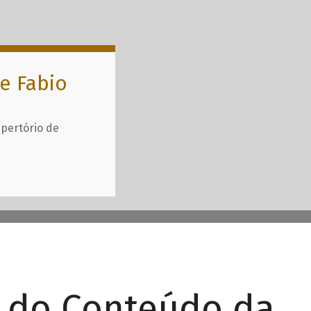
e Fabio
epertório de
r do Conteúdo da