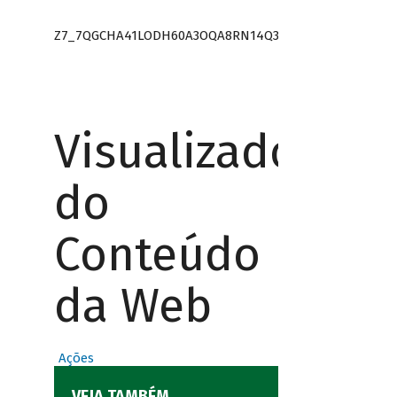
Z7_7QGCHA41LODH60A3OQA8RN14Q3
Visualizador
do
Conteúdo
da Web
Ações
VEJA TAMBÉM