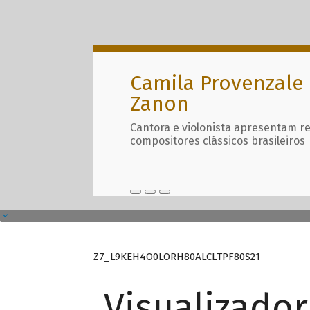
Camila Provenzale 
Zanon
Cantora e violonista apresentam r
compositores clássicos brasileiros
Z7_L9KEH4O0LORH80ALCLTPF80S21
Visualizado