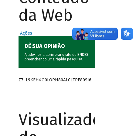
da Web
Ações
DÊ SUA OPINIÃO
Ajude-nos a aprimorar o site do BNDES
preenchendo uma rápida
pesquisa
.
Z7_L9KEH4O0LORH80ALCLTPF80SI6
Visualizador