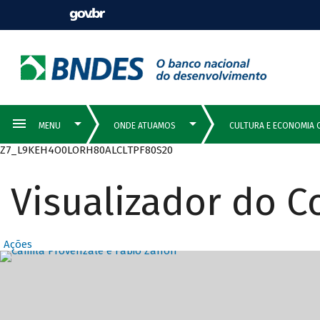
Z7_L9KEH4O0LORH80ALCLTPF80S20
Visualizador do 
Ações
Destaques Prin