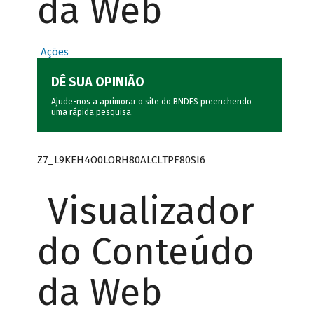
da Web
Ações
DÊ SUA OPINIÃO
Ajude-nos a aprimorar o site do BNDES preenchendo
uma rápida
pesquisa
.
Z7_L9KEH4O0LORH80ALCLTPF80SI6
Visualizador
do Conteúdo
da Web