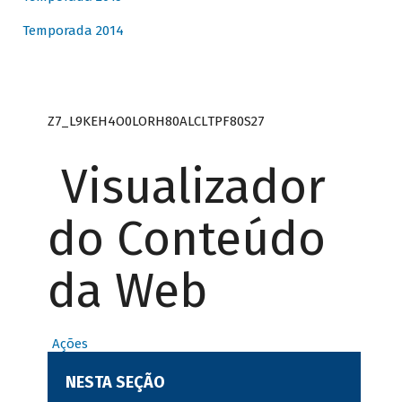
Temporada 2014
Z7_L9KEH4O0LORH80ALCLTPF80S27
Visualizador
do Conteúdo
da Web
Ações
NESTA SEÇÃO