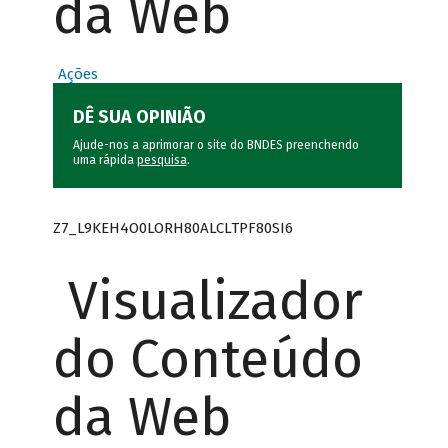
da Web
Ações
DÊ SUA OPINIÃO
Ajude-nos a aprimorar o site do BNDES preenchendo
uma rápida
pesquisa
.
Z7_L9KEH4O0LORH80ALCLTPF80SI6
Visualizador
do Conteúdo
da Web