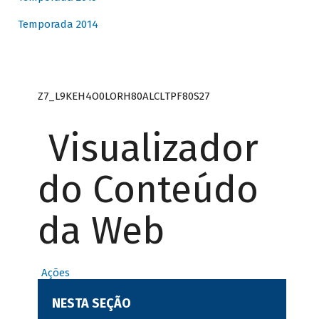
Temporada 2014
Z7_L9KEH4O0LORH80ALCLTPF80S27
Visualizador
do Conteúdo
da Web
Ações
NESTA SEÇÃO