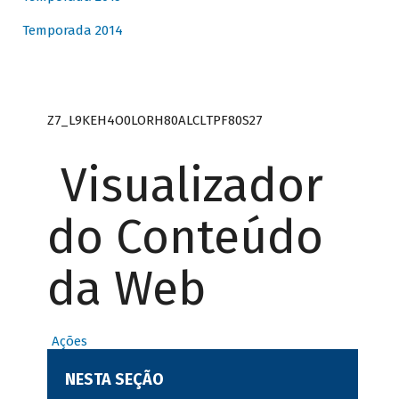
Temporada 2014
Z7_L9KEH4O0LORH80ALCLTPF80S27
Visualizador
do Conteúdo
da Web
Ações
NESTA SEÇÃO