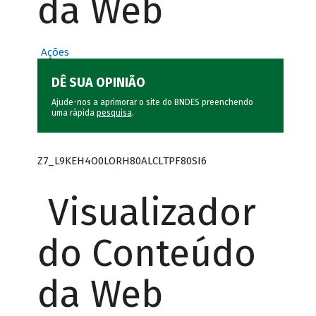
da Web
Ações
DÊ SUA OPINIÃO
Ajude-nos a aprimorar o site do BNDES preenchendo
uma rápida
pesquisa
.
Z7_L9KEH4O0LORH80ALCLTPF80SI6
Visualizador
do Conteúdo
da Web