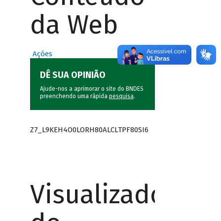
da Web
Ações
DÊ SUA OPINIÃO
Ajude-nos a aprimorar o site do BNDES
preenchendo uma rápida
pesquisa
.
Z7_L9KEH4O0LORH80ALCLTPF80SI6
Visualizador