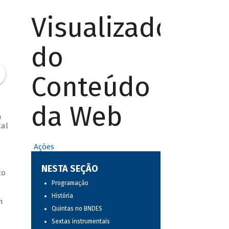
Visualizador
do
Conteúdo
da Web
a
tal
Ações
NESTA SEÇÃO
to
Programação
História
m
Quintas no BNDES
Sextas instrumentais