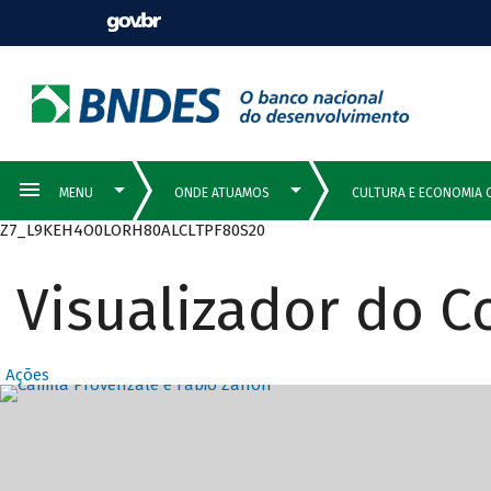
Z7_L9KEH4O0LORH80ALCLTPF80S20
Visualizador do 
Ações
Destaques Prin