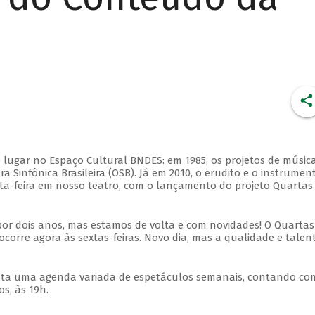
 lugar no Espaço Cultural BNDES: em 1985, os projetos de músic
 Sinfônica Brasileira (OSB). Já em 2010, o erudito e o instrumen
ta-feira em nosso teatro, com o lançamento do projeto Quartas
por dois anos, mas estamos de volta e com novidades! O Quartas
ocorre agora às sextas-feiras. Novo dia, mas a qualidade e talen
nta uma agenda variada de espetáculos semanais, contando co
s, às 19h.