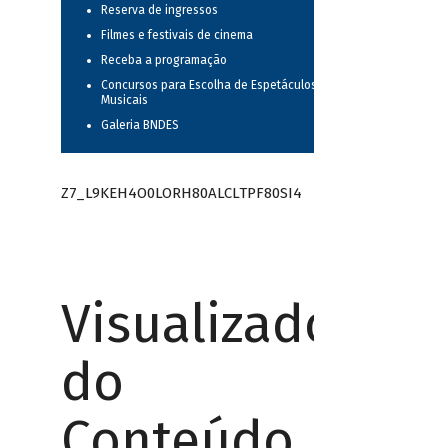
Reserva de ingressos
Filmes e festivais de cinema
Receba a programação
Concursos para Escolha de Espetáculos
Musicais
Galeria BNDES
Z7_L9KEH4O0LORH80ALCLTPF80SI4
Visualizador
do
Conteúdo