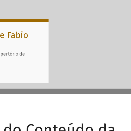
e Fabio
epertório de
r do Conteúdo da