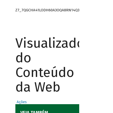
Z7_7QGCHA41LODH60A3OQA8RN14Q3
Visualizador
do
Conteúdo
da Web
Ações
VEJA TAMBÉM