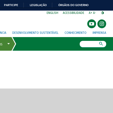
PARTICIPE
LEGISLAÇÃO
ÓRGÃOS DO GOVERNO
⁣
ENGLISH
ACESSIBILIDADE
A+
A-
NCIA
DESENVOLVIMENTO SUSTENTÁVEL
CONHECIMENTO
IMPRENSA
Busca
gem de tela