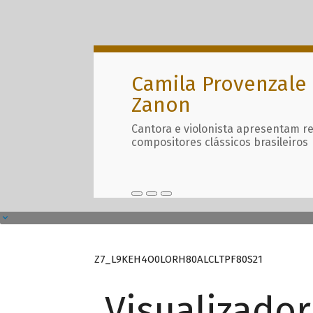
Camila Provenzale 
Zanon
Cantora e violonista apresentam r
compositores clássicos brasileiros
Z7_L9KEH4O0LORH80ALCLTPF80S21
Visualizado