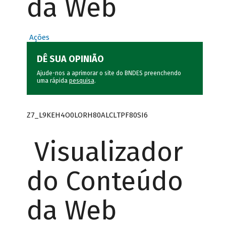
da Web
Ações
DÊ SUA OPINIÃO
Ajude-nos a aprimorar o site do BNDES preenchendo
uma rápida
pesquisa
.
Z7_L9KEH4O0LORH80ALCLTPF80SI6
Visualizador
do Conteúdo
da Web