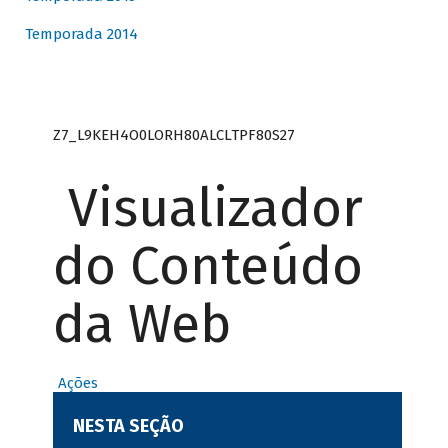
Temporada 2014
Z7_L9KEH4O0LORH80ALCLTPF80S27
Visualizador
do Conteúdo
da Web
Ações
NESTA SEÇÃO