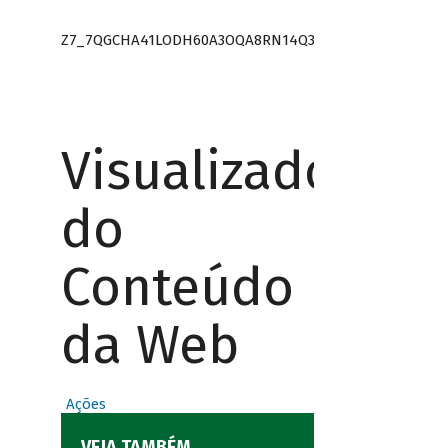
Z7_7QGCHA41LODH60A3OQA8RN14Q3
Visualizador
do
Conteúdo
da Web
Ações
VEJA TAMBÉM