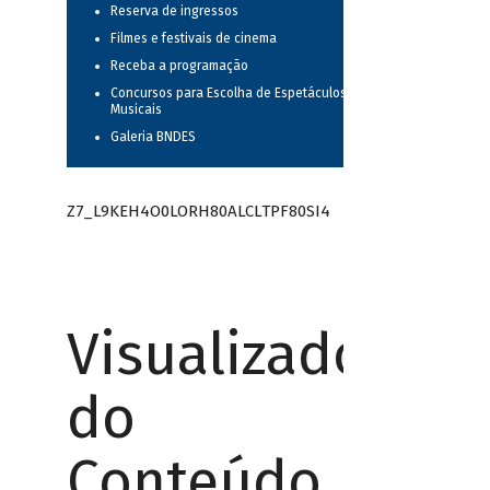
Reserva de ingressos
Filmes e festivais de cinema
Receba a programação
Concursos para Escolha de Espetáculos
Musicais
Galeria BNDES
Z7_L9KEH4O0LORH80ALCLTPF80SI4
Visualizador
do
Conteúdo