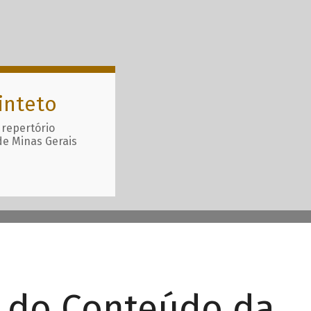
inteto
 repertório
de Minas Gerais
r do Conteúdo da