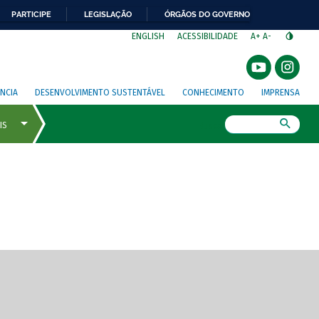
PARTICIPE
LEGISLAÇÃO
ÓRGÃOS DO GOVERNO
⁣
ENGLISH
ACESSIBILIDADE
A+
A-
NCIA
DESENVOLVIMENTO SUSTENTÁVEL
CONHECIMENTO
IMPRENSA
Busca
gem de tela