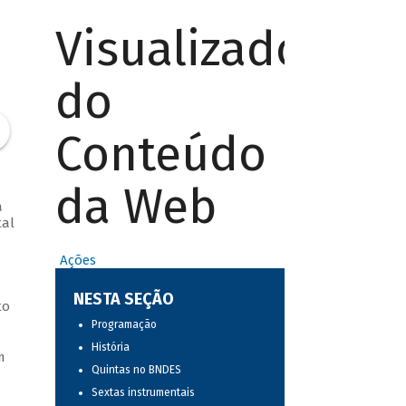
Visualizador
do
Conteúdo
da Web
a
tal
Ações
NESTA SEÇÃO
to
Programação
História
m
Quintas no BNDES
Sextas instrumentais