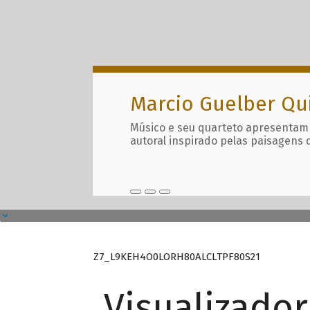
Marcio Guelber Qu
Músico e seu quarteto apresentam
autoral inspirado pelas paisagens 
Z7_L9KEH4O0LORH80ALCLTPF80S21
Visualizado