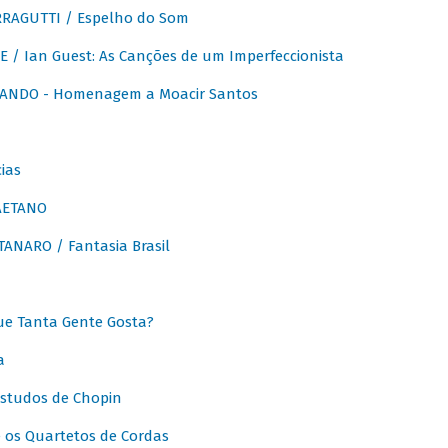
RAGUTTI / Espelho do Som
E / Ian Guest: As Canções de um Imperfeccionista
ANDO - Homenagem a Moacir Santos
ias
AETANO
ANARO / Fantasia Brasil
e Tanta Gente Gosta?
a
Estudos de Chopin
 os Quartetos de Cordas