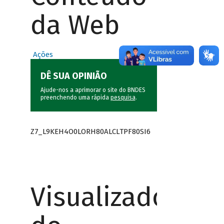
da Web
Ações
DÊ SUA OPINIÃO
Ajude-nos a aprimorar o site do BNDES
preenchendo uma rápida
pesquisa
.
Z7_L9KEH4O0LORH80ALCLTPF80SI6
Visualizador