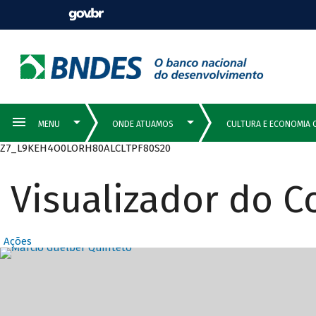
Z7_L9KEH4O0LORH80ALCLTPF80S20
Visualizador do 
Ações
Destaques Prin