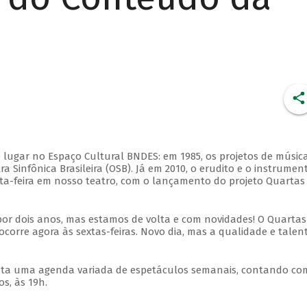
 lugar no Espaço Cultural BNDES: em 1985, os projetos de músic
 Sinfônica Brasileira (OSB). Já em 2010, o erudito e o instrumen
ta-feira em nosso teatro, com o lançamento do projeto Quartas
por dois anos, mas estamos de volta e com novidades! O Quartas
ocorre agora às sextas-feiras. Novo dia, mas a qualidade e talen
nta uma agenda variada de espetáculos semanais, contando co
s, às 19h.