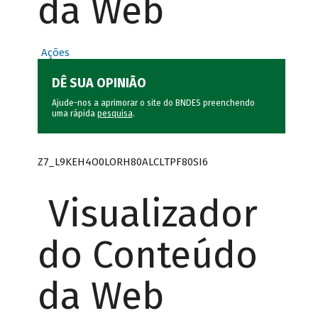
da Web
Ações
DÊ SUA OPINIÃO
Ajude-nos a aprimorar o site do BNDES preenchendo
uma rápida
pesquisa
.
Z7_L9KEH4O0LORH80ALCLTPF80SI6
Visualizador
do Conteúdo
da Web