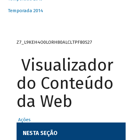
Temporada 2014
Z7_L9KEH4O0LORH80ALCLTPF80S27
Visualizador
do Conteúdo
da Web
Ações
NESTA SEÇÃO