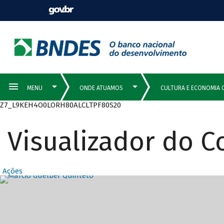
Z7_L9KEH4O0LORH80ALCLTPF80S20
Visualizador do 
Ações
Destaques Prin