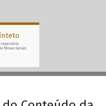
inteto
 repertório
de Minas Gerais
r do Conteúdo da