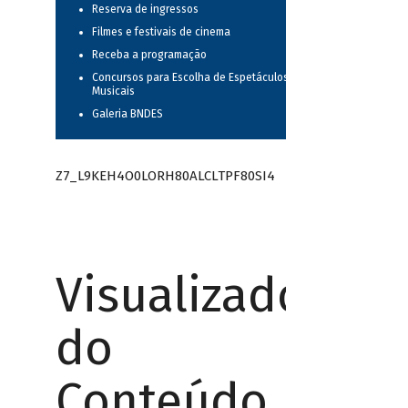
Reserva de ingressos
Filmes e festivais de cinema
Receba a programação
Concursos para Escolha de Espetáculos
Musicais
Galeria BNDES
Z7_L9KEH4O0LORH80ALCLTPF80SI4
Visualizador
do
Conteúdo