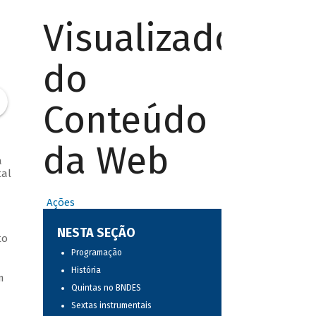
Visualizador
do
Conteúdo
da Web
a
tal
Ações
NESTA SEÇÃO
to
Programação
História
m
Quintas no BNDES
Sextas instrumentais