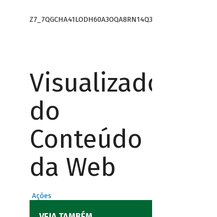
Z7_7QGCHA41LODH60A3OQA8RN14Q3
Visualizador
do
Conteúdo
da Web
Ações
VEJA TAMBÉM