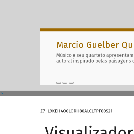
Marcio Guelber Qu
Músico e seu quarteto apresentam
autoral inspirado pelas paisagens 
Z7_L9KEH4O0LORH80ALCLTPF80S21
Visualizado