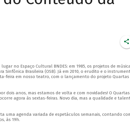
 lugar no Espaço Cultural BNDES: em 1985, os projetos de músic
 Sinfônica Brasileira (OSB). Já em 2010, o erudito e o instrumen
ta-feira em nosso teatro, com o lançamento do projeto Quartas
por dois anos, mas estamos de volta e com novidades! O Quartas
ocorre agora às sextas-feiras. Novo dia, mas a qualidade e talen
nta uma agenda variada de espetáculos semanais, contando co
s, às 19h.