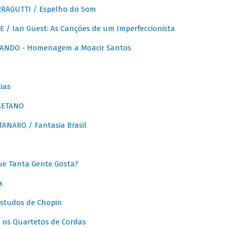
RAGUTTI / Espelho do Som
E / Ian Guest: As Canções de um Imperfeccionista
ANDO - Homenagem a Moacir Santos
ias
AETANO
ANARO / Fantasia Brasil
e Tanta Gente Gosta?
a
Estudos de Chopin
 os Quartetos de Cordas