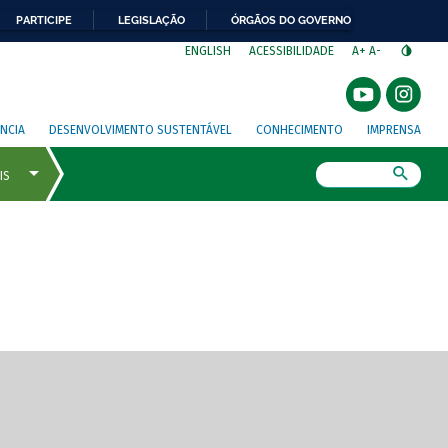
PARTICIPE
LEGISLAÇÃO
ÓRGÃOS DO GOVERNO
⁣
ENGLISH
ACESSIBILIDADE
A+
A-
NCIA
DESENVOLVIMENTO SUSTENTÁVEL
CONHECIMENTO
IMPRENSA
Busca
gem de tela