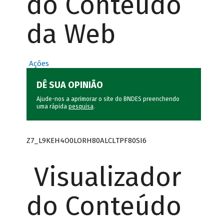
do Conteúdo
da Web
Ações
DÊ SUA OPINIÃO
Ajude-nos a aprimorar o site do BNDES preenchendo
uma rápida
pesquisa
.
Z7_L9KEH4O0LORH80ALCLTPF80SI6
Visualizador
do Conteúdo