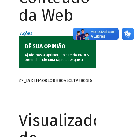
da Web
Ações
DÊ SUA OPINIÃO
Ajude-nos a aprimorar o site do BNDES
preenchendo uma rápida
pesquisa
.
Z7_L9KEH4O0LORH80ALCLTPF80SI6
Visualizador