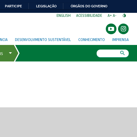
PARTICIPE
LEGISLAÇÃO
ÓRGÃOS DO GOVERNO
⁣
ENGLISH
ACESSIBILIDADE
A+
A-
NCIA
DESENVOLVIMENTO SUSTENTÁVEL
CONHECIMENTO
IMPRENSA
Busca
gem de tela