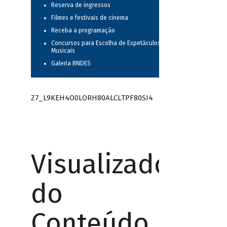
Reserva de ingressos
Filmes e festivais de cinema
Receba a programação
Concursos para Escolha de Espetáculos
Musicais
Galeria BNDES
Z7_L9KEH4O0LORH80ALCLTPF80SI4
Visualizador
do
Conteúdo