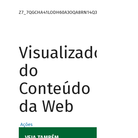
Z7_7QGCHA41LODH60A3OQA8RN14Q3
Visualizador
do
Conteúdo
da Web
Ações
VEJA TAMBÉM