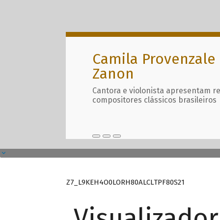
Camila Provenzale 
Zanon
Cantora e violonista apresentam r
compositores clássicos brasileiros
Z7_L9KEH4O0LORH80ALCLTPF80S21
Visualizado