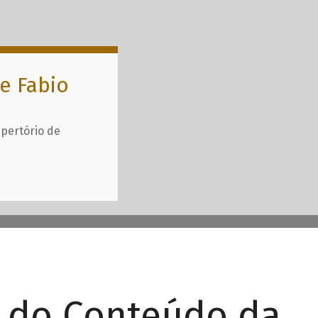
e Fabio
epertório de
r do Conteúdo da