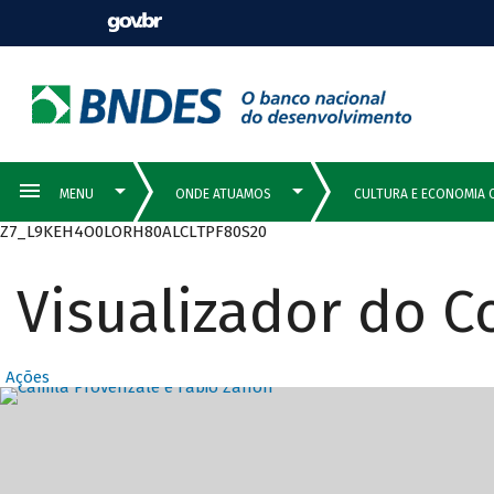
Z7_L9KEH4O0LORH80ALCLTPF80S20
Visualizador do 
Ações
Destaques Prin