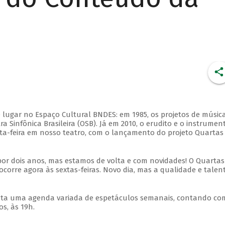
 lugar no Espaço Cultural BNDES: em 1985, os projetos de músic
 Sinfônica Brasileira (OSB). Já em 2010, o erudito e o instrumen
ta-feira em nosso teatro, com o lançamento do projeto Quartas
por dois anos, mas estamos de volta e com novidades! O Quartas
ocorre agora às sextas-feiras. Novo dia, mas a qualidade e talen
nta uma agenda variada de espetáculos semanais, contando co
s, às 19h.