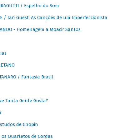
RAGUTTI / Espelho do Som
E / Ian Guest: As Canções de um Imperfeccionista
ANDO - Homenagem a Moacir Santos
ias
AETANO
ANARO / Fantasia Brasil
e Tanta Gente Gosta?
a
Estudos de Chopin
 os Quartetos de Cordas