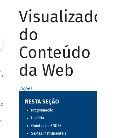
Visualizador
do
Conteúdo
da Web
a
tal
Ações
NESTA SEÇÃO
to
Programação
História
m
Quintas no BNDES
Sextas instrumentais